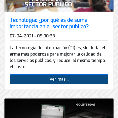
Conector
conmutadores
y
INFRAESTRUCTURA
de
Soporte
IP
peatonal
envío
informático
y
Automatización
Tecnología: ¿por qué es de suma
Remoto
análogos
Antispam
y
y
importancia en el sector público?
Enlaces
Domótica
en
Ciberseguridad
Inalámbricos
07-04-2021 - 09:00:33
Sitio
TV
Conmutador
Instalación
Porteros
Sistemas
La tecnología de información (TI) es, sin duda, el
en
y
e
CONTPAQi
la
arma más poderosa para mejorar la calidad de
Mantenimiento
Interfonos
nube
los servicios públicos, y reduce, al mismo tiempo,
Hiperconvergencia
de
Energía
el costo.
Torres
Servicios
Soporte
y
Arriostradas
de
de
UPS
Ver mas...
Computo
Correo
Equipos
&
Tierra
Electrónico
para
Almacenamiento
física
videoconferencias
y
Renta
pararrayos
de
Servicio