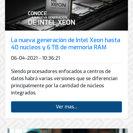
de
Internet
La nueva generación de Intel Xeon hasta
40 núcleos y 6 TB de memoria RAM
06-04-2021 - 10:36:21
Siendo procesadores enfocados a centros de
datos habrá varias versiones que se diferencian
principalmente por la cantidad de núcleos
integrados.
Ver mas...