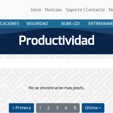
Inicio
Noticias
Soporte | Contacto
N
CACIONES
SEGURIDAD
NUBE-I2D
ENTRENAMI
Productividad
No se encontraron mas posts.
< Primera
1
2
3
4
5
Ultima >