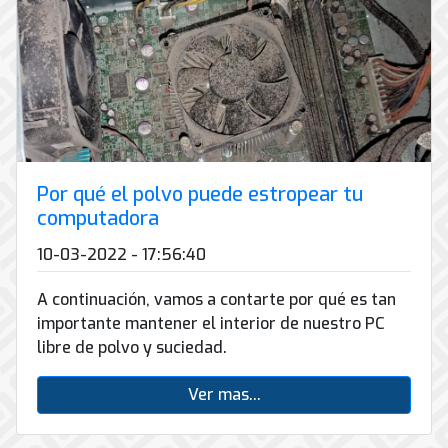
de
Internet
Por qué el polvo puede estropear tu
computadora
10-03-2022 - 17:56:40
A continuación, vamos a contarte por qué es tan
importante mantener el interior de nuestro PC
libre de polvo y suciedad.
Ver mas...