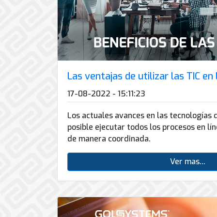
Conector
conmutadores
y
INFRAESTRUCTURA
de
Soporte
IP
peatonal
envío
informático
y
Automatización
Remoto
análogos
Antispam
y
y
Enlaces
Domótica
en
Ciberseguridad
Inalámbricos
Sitio
TV
Las ventajas de utilizar las TIC e
Conmutador
Instalación
Porteros
Sistemas
en
y
e
17-08-2022 - 15:11:23
CONTPAQi
la
Mantenimiento
Interfonos
nube
Hiperconvergencia
de
Los actuales avances en las tecnologías 
Energía
Torres
Servicios
posible ejecutar todos los procesos en l
Soporte
y
Arriostradas
de
de manera coordinada.
de
UPS
Computo
Correo
Equipos
&
Tierra
Ver mas...
Electrónico
para
Almacenamiento
física
videoconferencias
y
Renta
pararrayos
de
Servicio