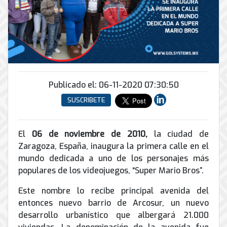
Conector
conmutadores
y
INFRAESTRUCTURA
de
Soporte
IP
peatonal
envío
informático
y
Automatización
Remoto
análogos
Antispam
y
y
Enlaces
Domótica
en
Ciberseguridad
Inalámbricos
Sitio
TV
Conmutador
Publicado el: 06-11-2020 07:30:50
Instalación
Porteros
Sistemas
en
y
e
CONTPAQi
SUSCRIBETE
la
Mantenimiento
Interfonos
nube
Hiperconvergencia
de
Energía
Torres
Servicios
El
06 de noviembre de 2010,
la ciudad de
Soporte
y
Arriostradas
de
Zaragoza, España, inaugura la primera calle en el
de
UPS
Computo
mundo dedicada a uno de los personajes más
Correo
Equipos
&
Tierra
Electrónico
para
populares de los videojuegos, “Super Mario Bros”.
Almacenamiento
física
videoconferencias
y
Este nombre lo recibe principal avenida del
Renta
pararrayos
entonces nuevo barrio de Arcosur, un nuevo
de
desarrollo urbanístico que albergará 21.000
Servicio