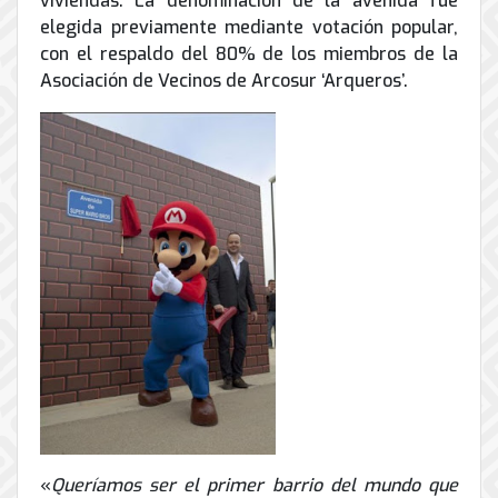
viviendas. La denominación de la avenida fue
de
elegida previamente mediante votación popular,
Internet
con el respaldo del 80% de los miembros de la
Asociación de Vecinos de Arcosur ‘Arqueros’.
«
Queríamos ser el primer barrio del mundo que