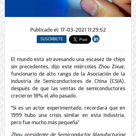
Conector
conmutadores
y
INFRAESTRUCTURA
de
Soporte
IP
peatonal
envío
informático
y
Automatización
Remoto
análogos
Antispam
y
y
Publicado el: 17-03-2021 11:29:52
Enlaces
Domótica
en
Ciberseguridad
SUSCRIBETE
Inalámbricos
Sitio
TV
Conmutador
Instalación
Porteros
Sistemas
en
y
e
El mundo está atravesando una escasez de chips
CONTPAQi
la
Mantenimiento
Interfonos
sin precedentes, dijo este miércoles Zhou Zixue,
nube
Hiperconvergencia
de
funcionario de alto rango de la Asociación de la
Energía
Torres
Servicios
Industria de Semiconductores de China (CSIA),
Soporte
y
Arriostradas
de
después de que las ventas de semiconductores
de
UPS
Computo
Correo
Equipos
crecieron 18% el año pasado.
&
Tierra
Electrónico
para
Almacenamiento
física
videoconferencias
“Si es un actor experimentado, recordará que en
y
1999 hubo una crisis similar en esta industria,
Renta
pararrayos
pero fue mucho más pequeña”
de
Servicio
Zhou, presidente de Semiconductor Manufacturing