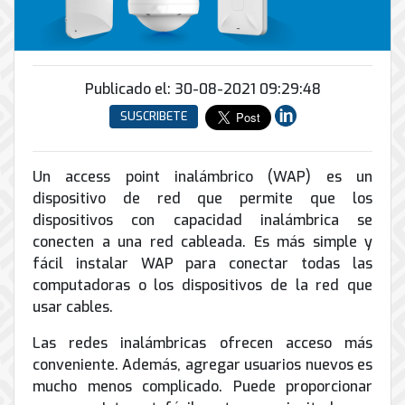
Conector
conmutadores
y
INFRAESTRUCTURA
de
Soporte
IP
peatonal
envío
informático
y
Automatización
Remoto
análogos
Antispam
y
y
Publicado el: 30-08-2021 09:29:48
Enlaces
Domótica
en
Ciberseguridad
SUSCRIBETE
Inalámbricos
Sitio
TV
Conmutador
Instalación
Porteros
Sistemas
en
y
e
Un access point inalámbrico (WAP) es un
CONTPAQi
la
Mantenimiento
Interfonos
dispositivo de red que permite que los
nube
Hiperconvergencia
de
dispositivos con capacidad inalámbrica se
Energía
Torres
Servicios
conecten a una red cableada. Es más simple y
Soporte
y
Arriostradas
de
fácil instalar WAP para conectar todas las
de
UPS
Computo
Correo
Equipos
computadoras o los dispositivos de la red que
&
Tierra
Electrónico
para
usar cables.
Almacenamiento
física
videoconferencias
y
Las redes inalámbricas ofrecen acceso más
Renta
pararrayos
conveniente. Además, agregar usuarios nuevos es
de
mucho menos complicado. Puede proporcionar
Servicio