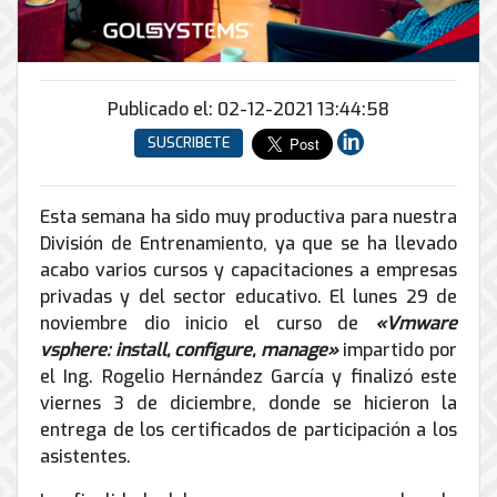
Conector
conmutadores
y
INFRAESTRUCTURA
de
Soporte
IP
peatonal
envío
informático
y
Automatización
Remoto
análogos
Antispam
y
y
Publicado el: 02-12-2021 13:44:58
Enlaces
Domótica
en
Ciberseguridad
SUSCRIBETE
Inalámbricos
Sitio
TV
Conmutador
Instalación
Porteros
Sistemas
en
y
e
Esta semana ha sido muy productiva para nuestra
CONTPAQi
la
Mantenimiento
Interfonos
División de Entrenamiento, ya que se ha llevado
nube
Hiperconvergencia
de
acabo varios cursos y capacitaciones a empresas
Energía
Torres
Servicios
privadas y del sector educativo. El lunes 29 de
Soporte
y
Arriostradas
de
noviembre dio inicio el curso de
«Vmware
de
UPS
Computo
Correo
Equipos
vsphere: install, configure, manage»
impartido por
&
Tierra
Electrónico
para
el Ing. Rogelio Hernández García y finalizó este
Almacenamiento
física
videoconferencias
viernes 3 de diciembre, donde se hicieron la
y
entrega de los certificados de participación a los
Renta
pararrayos
asistentes.
de
Servicio