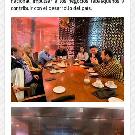
nacional, impulsar a los negocios tabasqueños y
de
contribuir con el desarrollo del país.
Internet