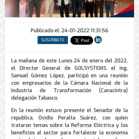
Conector
conmutadores
y
INFRAESTRUCTURA
de
Soporte
IP
peatonal
envío
informático
y
Automatización
Remoto
análogos
Antispam
y
y
Publicado el: 24-01-2022 11:31:56
Enlaces
Domótica
en
Ciberseguridad
SUSCRIBETE
Inalámbricos
Sitio
TV
Conmutador
Instalación
Porteros
Sistemas
en
y
e
La mañana de este Lunes 24 de enero del 2022,
CONTPAQi
la
Mantenimiento
Interfonos
el Director General de GOLSYSTEMS, el ing.
nube
Hiperconvergencia
de
Samuel Gómez López, participó en una reunión
Energía
Torres
Servicios
con empresarios de la Cámara Nacional de la
Soporte
y
Arriostradas
de
Industria de Transformación (Canacintra)
de
UPS
Computo
Correo
Equipos
delegación Tabasco.
&
Tierra
Electrónico
para
Almacenamiento
física
videoconferencias
En la reunión estuvo presente el Senador de la
y
republica, Ovidio Peralta Suárez, con quien
Renta
pararrayos
trataron temas sobre la Reforma Eléctrica y los
de
beneficios al sector para fortalecer la economía
Servicio