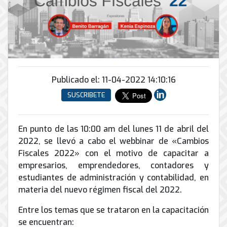
Conector
conmutadores
y
INFRAESTRUCTURA
de
Soporte
IP
peatonal
envío
informático
y
Automatización
Remoto
análogos
Antispam
y
y
Enlaces
Domótica
en
Ciberseguridad
Inalámbricos
Sitio
TV
Publicado el: 11-04-2022 14:10:16
Conmutador
Instalación
Porteros
Sistemas
en
SUSCRIBETE
y
e
CONTPAQi
la
Mantenimiento
Interfonos
nube
Hiperconvergencia
de
Energía
En punto de las 10:00 am del lunes 11 de abril del
Torres
Servicios
Soporte
y
Arriostradas
2022, se llevó a cabo el webbinar de «Cambios
de
de
UPS
Fiscales 2022» con el motivo de capacitar a
Computo
Correo
Equipos
&
empresarios, emprendedores, contadores y
Tierra
Electrónico
para
Almacenamiento
física
estudiantes de administración y contabilidad, en
videoconferencias
y
materia del nuevo régimen fiscal del 2022.
Renta
pararrayos
de
Entre los temas que se trataron en la capacitación
Servicio
se encuentran: