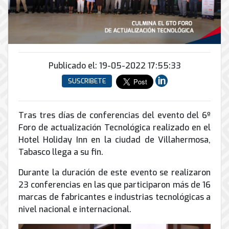
Conector
conmutadores
y
INFRAESTRUCTURA
de
Soporte
IP
peatonal
envío
informático
y
Automatización
Remoto
análogos
Antispam
y
y
Enlaces
Domótica
en
Ciberseguridad
Publicado el: 19-05-2022 17:55:33
Inalámbricos
Sitio
TV
SUSCRIBETE
Conmutador
Instalación
Porteros
Sistemas
en
y
e
CONTPAQi
la
Mantenimiento
Interfonos
nube
Tras tres días de conferencias del evento del 6º
Hiperconvergencia
de
Foro de actualización Tecnológica realizado en el
Energía
Torres
Servicios
Soporte
y
Hotel Holiday Inn en la ciudad de Villahermosa,
Arriostradas
de
de
UPS
Tabasco llega a su fin.
Computo
Correo
Equipos
&
Tierra
Electrónico
para
Durante la duración de este evento se realizaron
Almacenamiento
física
videoconferencias
23 conferencias en las que participaron más de 16
y
marcas de fabricantes e industrias tecnológicas a
Renta
pararrayos
nivel nacional e internacional.
de
Servicio