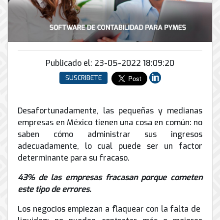
Conector
conmutadores
y
INFRAESTRUCTURA
de
Soporte
IP
peatonal
envío
informático
y
Automatización
Remoto
análogos
Antispam
y
y
Enlaces
Domótica
en
Ciberseguridad
Publicado el: 23-05-2022 18:09:20
Inalámbricos
Sitio
TV
SUSCRIBETE
Conmutador
Instalación
Porteros
Sistemas
en
y
e
CONTPAQi
la
Mantenimiento
Interfonos
nube
Desafortunadamente, las pequeñas y medianas
Hiperconvergencia
de
empresas en México tienen una cosa en común: no
Energía
Torres
Servicios
Soporte
y
saben cómo administrar sus ingresos
Arriostradas
de
de
UPS
adecuadamente, lo cual puede ser un factor
Computo
Correo
Equipos
determinante para su fracaso.
&
Tierra
Electrónico
para
Almacenamiento
física
videoconferencias
43% de las empresas fracasan porque cometen
y
este tipo de errores.
Renta
pararrayos
de
Los negocios empiezan a flaquear con la falta de
Servicio