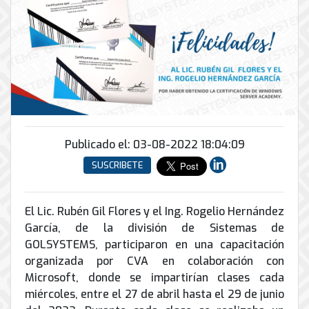
Conector
conmutadores
y
INFRAESTRUCTURA
de
Soporte
IP
peatonal
envío
informático
y
Automatización
Remoto
análogos
Antispam
y
y
Enlaces
Domótica
en
Ciberseguridad
Inalámbricos
Sitio
TV
Conmutador
Instalación
Porteros
Sistemas
en
y
e
CONTPAQi
la
Publicado el: 03-08-2022 18:04:09
Mantenimiento
Interfonos
nube
Hiperconvergencia
de
SUSCRIBETE
Energía
Torres
Servicios
Soporte
y
Arriostradas
de
de
UPS
Computo
El Lic. Rubén Gil Flores y el Ing. Rogelio Hernández
Correo
Equipos
&
Tierra
García, de la división de Sistemas de
Electrónico
para
Almacenamiento
física
GOLSYSTEMS, participaron en una capacitación
videoconferencias
y
organizada por CVA en colaboración con
Renta
pararrayos
Microsoft, donde se impartirían clases cada
de
miércoles, entre el 27 de abril hasta el 29 de junio
Servicio