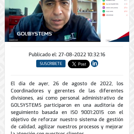
Conector
conmutadores
y
INFRAESTRUCTURA
de
Soporte
IP
peatonal
envío
informático
y
Automatización
Remoto
análogos
Antispam
y
y
Enlaces
Domótica
en
Ciberseguridad
Inalámbricos
Sitio
TV
Conmutador
Instalación
Porteros
Sistemas
en
Publicado el: 27-08-2022 10:32:16
y
e
CONTPAQi
la
Mantenimiento
Interfonos
SUSCRIBETE
nube
Hiperconvergencia
de
Energía
Torres
Servicios
Soporte
y
Arriostradas
El día de ayer, 26 de agosto de 2022, los
de
de
UPS
Computo
Coordinadores y gerentes de las diferentes
Correo
Equipos
&
divisiones, así como personal administrativo de
Tierra
Electrónico
para
Almacenamiento
física
GOLSYSTEMS participaron en una auditoría de
videoconferencias
y
seguimiento basada en ISO 9001:2015 con el
Renta
pararrayos
objetivo de reforzar nuestro sistema de gestión
de
de calidad, agilizar nuestros procesos y mejorar
Servicio
la atención con nuestros clientes.