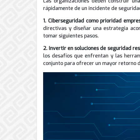
Las organizaciones deben construir una 
de
rápidamente de un incidente de seguridad
Internet
1. Ciberseguridad como prioridad empres
directivas y diseñar una estrategia aco
tomar siguientes pasos.
2. Invertir en soluciones de seguridad res
los desafíos que enfrentan y las herram
conjunto para ofrecer un mayor retorno d