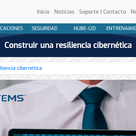
Inicio
Noticias
Soporte | Contacto
N
CACIONES
SEGURIDAD
NUBE-I2D
ENTRENAMI
Construir una resiliencia cibernética
iliencia cibernética