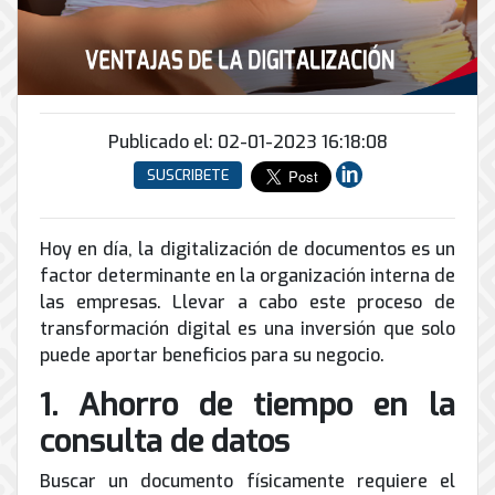
Conector
conmutadores
y
INFRAESTRUCTURA
de
Soporte
IP
peatonal
envío
informático
y
Automatización
Remoto
análogos
Antispam
y
y
Enlaces
Domótica
en
Ciberseguridad
Publicado el: 02-01-2023 16:18:08
Inalámbricos
Sitio
TV
SUSCRIBETE
Conmutador
Instalación
Porteros
Sistemas
en
y
e
CONTPAQi
la
Mantenimiento
Interfonos
nube
Hoy en día, la digitalización de documentos es un
Hiperconvergencia
de
factor determinante en la organización interna de
Energía
Torres
Servicios
Soporte
y
las empresas. Llevar a cabo este proceso de
Arriostradas
de
de
UPS
transformación digital es una inversión que solo
Computo
Correo
Equipos
puede aportar beneficios para su negocio.
&
Tierra
Electrónico
para
Almacenamiento
física
videoconferencias
1. Ahorro de tiempo en la
y
consulta de datos
Renta
pararrayos
de
Servicio
Buscar un documento físicamente requiere el