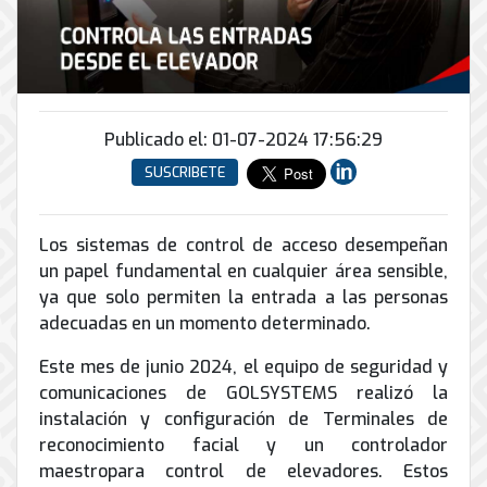
Conector
conmutadores
y
INFRAESTRUCTURA
de
Soporte
IP
peatonal
envío
informático
y
Automatización
Remoto
análogos
Antispam
y
y
Enlaces
Domótica
en
Ciberseguridad
Publicado el: 01-07-2024 17:56:29
Inalámbricos
Sitio
TV
SUSCRIBETE
Conmutador
Instalación
Porteros
Sistemas
en
y
e
CONTPAQi
la
Mantenimiento
Interfonos
nube
Los sistemas de control de acceso desempeñan
Hiperconvergencia
de
un papel fundamental en cualquier área sensible,
Energía
Torres
Servicios
Soporte
y
ya que solo permiten la entrada a las personas
Arriostradas
de
de
UPS
adecuadas en un momento determinado.
Computo
Correo
Equipos
&
Tierra
Electrónico
para
Este mes de junio 2024, el equipo de seguridad y
Almacenamiento
física
videoconferencias
comunicaciones de GOLSYSTEMS realizó la
y
instalación y configuración de Terminales de
Renta
pararrayos
reconocimiento facial y un controlador
de
maestropara control de elevadores. Estos
Servicio