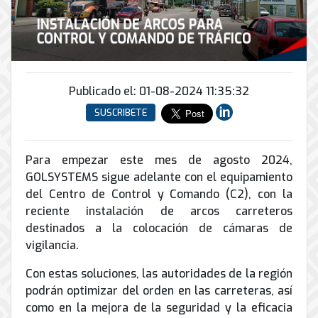
Conector
conmutadores
y
INFRAESTRUCTURA
de
Soporte
IP
peatonal
envío
informático
y
Automatización
Remoto
análogos
Antispam
y
y
Enlaces
Domótica
en
Ciberseguridad
Publicado el: 01-08-2024 11:35:32
Inalámbricos
Sitio
TV
SUSCRIBETE
Conmutador
Instalación
Porteros
Sistemas
en
y
e
CONTPAQi
la
Mantenimiento
Interfonos
nube
Para empezar este mes de agosto 2024,
Hiperconvergencia
de
GOLSYSTEMS sigue adelante con el equipamiento
Energía
Torres
Servicios
Soporte
y
del Centro de Control y Comando (C2), con la
Arriostradas
de
de
UPS
reciente instalación de arcos carreteros
Computo
Correo
Equipos
destinados a la colocación de cámaras de
&
Tierra
Electrónico
para
Almacenamiento
vigilancia.
física
videoconferencias
y
Con estas soluciones, las autoridades de la región
Renta
pararrayos
podrán optimizar del orden en las carreteras, así
de
como en la mejora de la seguridad y la eficacia
Servicio