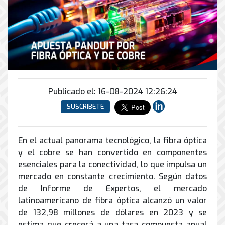
Conector
conmutadores
y
INFRAESTRUCTURA
de
Soporte
IP
peatonal
envío
informático
y
Automatización
Remoto
análogos
Antispam
y
y
Enlaces
Domótica
en
Ciberseguridad
Inalámbricos
Sitio
TV
Conmutador
Instalación
Porteros
Sistemas
en
Publicado el: 16-08-2024 12:26:24
y
e
CONTPAQi
la
Mantenimiento
Interfonos
SUSCRIBETE
nube
Hiperconvergencia
de
Energía
Torres
Servicios
Soporte
y
Arriostradas
En el actual panorama tecnológico, la fibra óptica
de
de
UPS
Computo
y el cobre se han convertido en componentes
Correo
Equipos
&
esenciales para la conectividad, lo que impulsa un
Tierra
Electrónico
para
Almacenamiento
física
mercado en constante crecimiento. Según datos
videoconferencias
y
de Informe de Expertos, el mercado
Renta
pararrayos
latinoamericano de fibra óptica alcanzó un valor
de
de 132,98 millones de dólares en 2023 y se
Servicio
estima que crecerá a una tasa compuesta anual