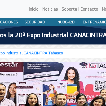
Inicio
Noticias
Soporte | Contacto
N
CACIONES
SEGURIDAD
NUBE-I2D
ENTRENAMI
mos la 20ª Expo Industrial CANACINTR
Expo Industrial CANACINTRA Tabasco