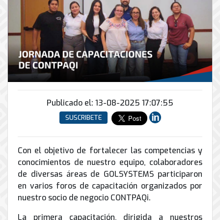
Conector
conmutadores
y
INFRAESTRUCTURA
de
Soporte
IP
peatonal
envío
informático
y
Automatización
Remoto
análogos
Antispam
y
y
Enlaces
Domótica
en
Ciberseguridad
Inalámbricos
Sitio
TV
Conmutador
Instalación
Porteros
Sistemas
en
y
e
CONTPAQi
la
Publicado el: 13-08-2025 17:07:55
Mantenimiento
Interfonos
nube
Hiperconvergencia
de
SUSCRIBETE
Energía
Torres
Servicios
Soporte
y
Arriostradas
de
de
UPS
Computo
Con el objetivo de fortalecer las competencias y
Correo
Equipos
&
Tierra
conocimientos de nuestro equipo, colaboradores
Electrónico
para
Almacenamiento
física
de diversas áreas de GOLSYSTEMS participaron
videoconferencias
y
en varios foros de capacitación organizados por
Renta
pararrayos
nuestro socio de negocio CONTPAQi.
de
Servicio
La primera capacitación, dirigida a nuestros