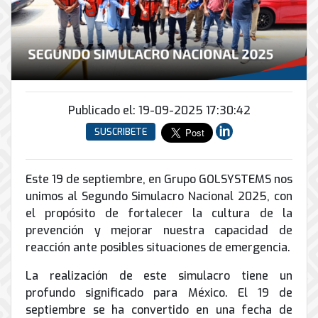
Conector
conmutadores
y
INFRAESTRUCTURA
de
Soporte
IP
peatonal
envío
informático
y
Automatización
Remoto
análogos
Antispam
y
y
Enlaces
Domótica
en
Ciberseguridad
Inalámbricos
Sitio
TV
Publicado el: 19-09-2025 17:30:42
Conmutador
Instalación
Porteros
Sistemas
en
SUSCRIBETE
y
e
CONTPAQi
la
Mantenimiento
Interfonos
nube
Hiperconvergencia
de
Energía
Este 19 de septiembre, en Grupo GOLSYSTEMS nos
Torres
Servicios
Soporte
y
Arriostradas
unimos al Segundo Simulacro Nacional 2025, con
de
de
UPS
el propósito de fortalecer la cultura de la
Computo
Correo
Equipos
&
prevención y mejorar nuestra capacidad de
Tierra
Electrónico
para
Almacenamiento
reacción ante posibles situaciones de emergencia.
física
videoconferencias
y
La realización de este simulacro tiene un
Renta
pararrayos
profundo significado para México. El 19 de
de
Servicio
septiembre se ha convertido en una fecha de