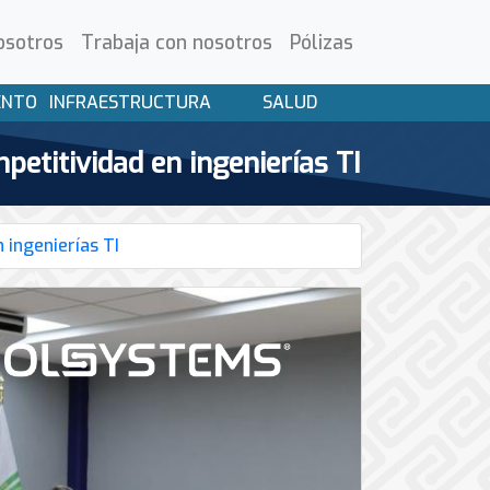
osotros
Trabaja con nosotros
Pólizas
ENTO
INFRAESTRUCTURA
SALUD
etitividad en ingenierías TI
 ingenierías TI