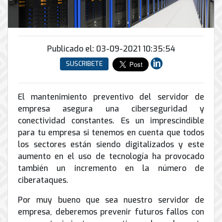
Conector
conmutadores
y
INFRAESTRUCTURA
de
Soporte
IP
peatonal
envío
informático
y
Automatización
Remoto
análogos
Antispam
y
y
Publicado el: 03-09-2021 10:35:54
Enlaces
Domótica
en
Ciberseguridad
SUSCRIBETE
Inalámbricos
Sitio
TV
Conmutador
Instalación
Porteros
Sistemas
en
y
e
El mantenimiento preventivo del servidor de
CONTPAQi
la
Mantenimiento
Interfonos
empresa asegura una ciberseguridad y
nube
Hiperconvergencia
de
conectividad constantes. Es un imprescindible
Energía
Torres
Servicios
para tu empresa si tenemos en cuenta que todos
Soporte
y
Arriostradas
de
los sectores están siendo digitalizados y este
de
UPS
Computo
Correo
Equipos
aumento en el uso de tecnología ha provocado
&
Tierra
Electrónico
para
también un incremento en la número de
Almacenamiento
física
videoconferencias
ciberataques.
y
Renta
pararrayos
Por muy bueno que sea nuestro servidor de
de
empresa, deberemos prevenir futuros fallos con
Servicio