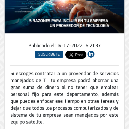
Conector
conmutadores
y
INFRAESTRUCTURA
de
Soporte
IP
peatonal
envío
informático
y
Automatización
Remoto
análogos
Antispam
y
y
Enlaces
Domótica
en
Ciberseguridad
Inalámbricos
Sitio
TV
Publicado el: 14-07-2022 16:21:37
Conmutador
Instalación
Porteros
Sistemas
en
SUSCRIBETE
y
e
CONTPAQi
la
Mantenimiento
Interfonos
nube
Hiperconvergencia
de
Energía
Torres
Si escoges contratar a un proveedor de servicios
Servicios
Soporte
y
Arriostradas
manejados de TI, tu empresa podrá ahorrar una
de
de
UPS
Computo
gran suma de dinero al no tener que emplear
Correo
Equipos
&
personal fijo para este departamento, además
Tierra
Electrónico
para
Almacenamiento
física
que puedes enfocar ese tiempo en otras tareas y
videoconferencias
y
dejar que todos los procesos computarizados y de
Renta
pararrayos
sistema de tu empresa sean manejados por este
de
equipo satélite.
Servicio