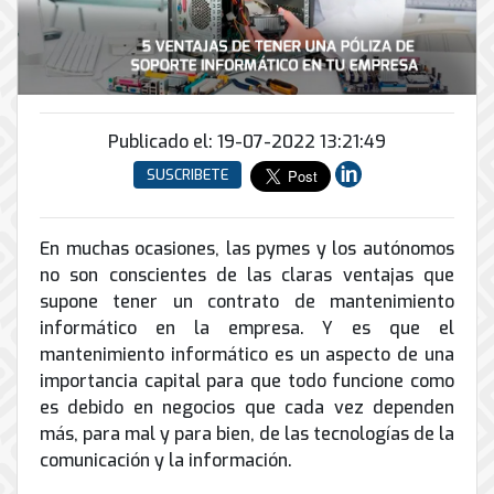
Conector
conmutadores
y
INFRAESTRUCTURA
de
Soporte
IP
peatonal
envío
informático
y
Automatización
Remoto
análogos
Antispam
y
y
Enlaces
Domótica
en
Ciberseguridad
Publicado el: 19-07-2022 13:21:49
Inalámbricos
Sitio
TV
SUSCRIBETE
Conmutador
Instalación
Porteros
Sistemas
en
y
e
CONTPAQi
la
Mantenimiento
Interfonos
nube
En muchas ocasiones, las pymes y los autónomos
Hiperconvergencia
de
no son conscientes de las claras ventajas que
Energía
Torres
Servicios
Soporte
y
supone tener un contrato de mantenimiento
Arriostradas
de
de
UPS
informático en la empresa. Y es que el
Computo
Correo
Equipos
mantenimiento informático es un aspecto de una
&
Tierra
Electrónico
para
Almacenamiento
importancia capital para que todo funcione como
física
videoconferencias
es debido en negocios que cada vez dependen
y
Renta
pararrayos
más, para mal y para bien, de las tecnologías de la
de
comunicación y la información.
Servicio