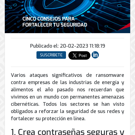
Conector
conmutadores
y
INFRAESTRUCTURA
de
Soporte
IP
peatonal
envío
informático
y
Automatización
Remoto
análogos
Antispam
y
y
Enlaces
Domótica
en
Ciberseguridad
Inalámbricos
Sitio
TV
Publicado el: 20-02-2023 11:18:19
Conmutador
Instalación
Porteros
Sistemas
en
SUSCRIBETE
y
e
CONTPAQi
la
Mantenimiento
Interfonos
nube
Hiperconvergencia
de
Varios ataques significativos de ransomware
Energía
Torres
Servicios
Soporte
y
contra empresas de las industrias de energía y
Arriostradas
de
de
UPS
alimentos el año pasado nos recuerdan que
Computo
Correo
Equipos
vivimos en un mundo con permanentes amenazas
&
Tierra
Electrónico
para
Almacenamiento
cibernéticas. Todos los sectores se han visto
física
videoconferencias
obligados a reforzar la seguridad de sus redes y
y
Renta
pararrayos
fortalecer su protección en línea.
de
1. Crea contraseñas seguras y
Servicio