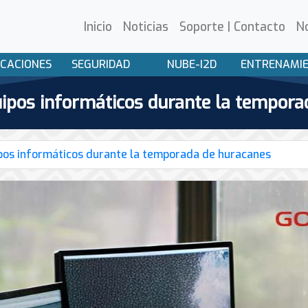
Inicio
Noticias
Soporte | Contacto
N
CACIONES
SEGURIDAD
NUBE-I2D
ENTRENAMI
uipos informáticos durante la tempora
pos informáticos durante la temporada de huracanes