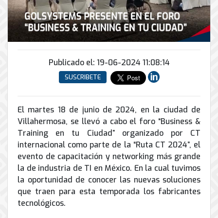
Conector
conmutadores
y
INFRAESTRUCTURA
de
Soporte
IP
peatonal
envío
informático
y
Automatización
Remoto
análogos
Antispam
y
y
Enlaces
Domótica
en
Ciberseguridad
Publicado el: 19-06-2024 11:08:14
Inalámbricos
Sitio
TV
SUSCRIBETE
Conmutador
Instalación
Porteros
Sistemas
en
y
e
CONTPAQi
la
Mantenimiento
Interfonos
nube
El martes 18 de junio de 2024, en la ciudad de
Hiperconvergencia
de
Villahermosa, se llevó a cabo el foro “Business &
Energía
Torres
Servicios
Soporte
y
Training en tu Ciudad” organizado por CT
Arriostradas
de
de
UPS
internacional como parte de la “Ruta CT 2024”, el
Computo
Correo
Equipos
evento de capacitación y networking más grande
&
Tierra
Electrónico
para
Almacenamiento
la de industria de TI en México. En la cual tuvimos
física
videoconferencias
la oportunidad de conocer las nuevas soluciones
y
Renta
pararrayos
que traen para esta temporada los fabricantes
de
tecnológicos.
Servicio