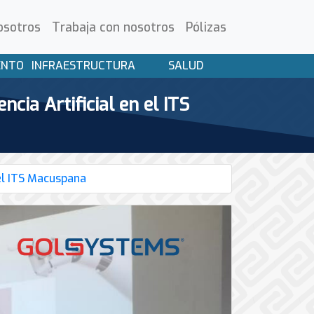
osotros
Trabaja con nosotros
Pólizas
ENTO
INFRAESTRUCTURA
SALUD
cia Artificial en el ITS
 el ITS Macuspana