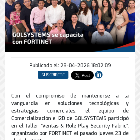
Conector
conmutadores
y
INFRAESTRUCTURA
de
Soporte
IP
peatonal
envío
informático
y
Automatización
Remoto
análogos
Antispam
y
y
Enlaces
Domótica
en
Ciberseguridad
Inalámbricos
Sitio
TV
Conmutador
Instalación
Porteros
Sistemas
en
y
e
CONTPAQi
la
Publicado el: 28-04-2026 18:02:09
Mantenimiento
Interfonos
nube
Hiperconvergencia
de
SUSCRIBETE
Energía
Torres
Servicios
Soporte
y
Arriostradas
de
de
UPS
Computo
Con el compromiso de mantenerse a la
Correo
Equipos
&
Tierra
vanguardia en soluciones tecnológicas y
Electrónico
para
Almacenamiento
física
estrategias comerciales, el equipo de
videoconferencias
y
Comercialización e I2D de GOLSYSTEMS participó
Renta
pararrayos
en el taller “Ventas & Role Play Security Fabric”,
de
organizado por FORTINET el pasado jueves 23 de
Servicio