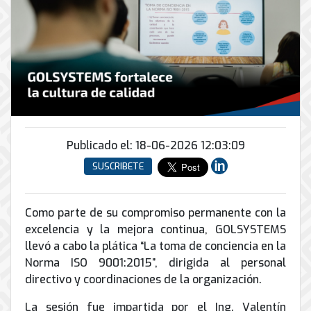
Conector
conmutadores
y
INFRAESTRUCTURA
de
Soporte
IP
peatonal
envío
informático
y
Automatización
Remoto
análogos
Antispam
y
y
Enlaces
Domótica
en
Ciberseguridad
Inalámbricos
Sitio
TV
Conmutador
Instalación
Porteros
Sistemas
en
y
e
CONTPAQi
la
Publicado el: 18-06-2026 12:03:09
Mantenimiento
Interfonos
nube
Hiperconvergencia
de
SUSCRIBETE
Energía
Torres
Servicios
Soporte
y
Arriostradas
de
de
UPS
Computo
Como parte de su compromiso permanente con la
Correo
Equipos
&
Tierra
excelencia y la mejora continua, GOLSYSTEMS
Electrónico
para
Almacenamiento
física
llevó a cabo la plática “La toma de conciencia en la
videoconferencias
y
Norma ISO 9001:2015”, dirigida al personal
Renta
pararrayos
directivo y coordinaciones de la organización.
de
Servicio
La sesión fue impartida por el Ing. Valentín