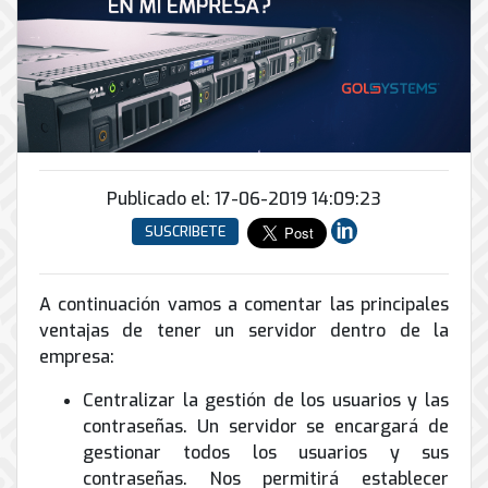
Conector
conmutadores
y
INFRAESTRUCTURA
de
Soporte
IP
peatonal
envío
informático
y
Automatización
Remoto
análogos
Antispam
y
y
Enlaces
Domótica
en
Ciberseguridad
Inalámbricos
Sitio
TV
Conmutador
Instalación
Porteros
Sistemas
en
Publicado el: 17-06-2019 14:09:23
y
e
CONTPAQi
la
Mantenimiento
Interfonos
SUSCRIBETE
nube
Hiperconvergencia
de
Energía
Torres
Servicios
Soporte
y
Arriostradas
A continuación vamos a comentar las principales
de
de
UPS
Computo
ventajas de tener un servidor dentro de la
Correo
Equipos
&
empresa:
Tierra
Electrónico
para
Almacenamiento
física
videoconferencias
Centralizar la gestión de los usuarios y las
y
contraseñas. Un servidor se encargará de
Renta
pararrayos
de
gestionar todos los usuarios y sus
Servicio
contraseñas. Nos permitirá establecer