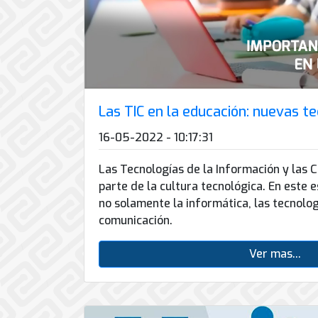
Conector
conmutadores
y
INFRAESTRUCTURA
de
Soporte
IP
peatonal
envío
informático
y
Automatización
Remoto
análogos
Antispam
y
y
Enlaces
Domótica
en
Ciberseguridad
Inalámbricos
Sitio
TV
Las TIC en la educación: nuevas te
Conmutador
Instalación
Porteros
Sistemas
en
y
e
16-05-2022 - 10:17:31
CONTPAQi
la
Mantenimiento
Interfonos
nube
Hiperconvergencia
de
Las Tecnologías de la Información y las 
Energía
Torres
Servicios
parte de la cultura tecnológica. En este 
Soporte
y
Arriostradas
de
no solamente la informática, las tecnolog
de
UPS
Computo
comunicación.
Correo
Equipos
&
Tierra
Electrónico
para
Almacenamiento
física
videoconferencias
Ver mas...
y
Renta
pararrayos
de
Servicio