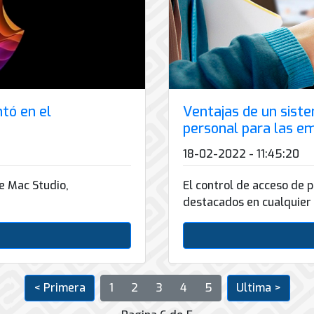
tó en el
Ventajas de un sist
personal para las e
18-02-2022 - 11:45:20
e Mac Studio,
El control de acceso de 
destacados en cualquier
< Primera
1
2
3
4
5
Ultima >